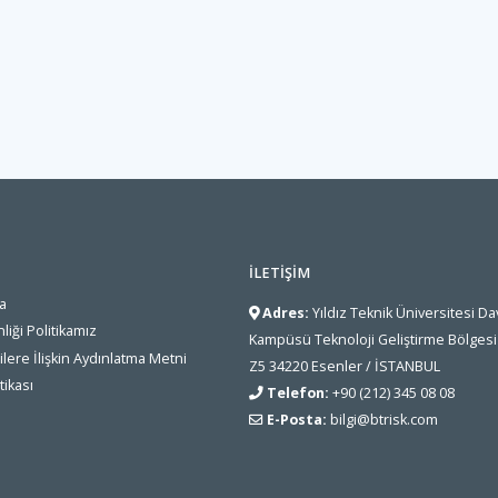
İLETIŞIM
a
Adres:
Yıldız Teknik Üniversitesi D
liği Politikamız
Kampüsü Teknoloji Geliştirme Bölgesi 
rilere İlişkin Aydınlatma Metni
Z5 34220 Esenler / İSTANBUL
tikası
Telefon:
+90 (212) 345 08 08
E-Posta:
bilgi@btrisk.com