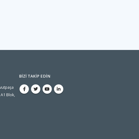
BIZI TAKIP EDIN
avutpaşa
A1 Blok,